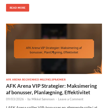
READ MORE
AFK ARENA BEGIVENHED MILEPÆLSPRÆMIER
AFK Arena VIP Strategier: Maksimering
af bonusser, Planlægning, Effektivitet
09/03/2026
-
by
Mikkel Sørensen
-
Leave a Comment
I AFK Arena spiller VIP-bonusser en afgørende rolle i at