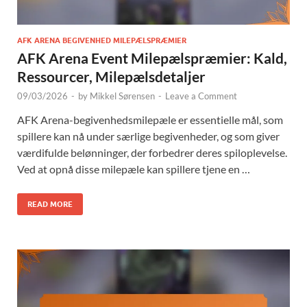
AFK ARENA BEGIVENHED MILEPÆLSPRÆMIER
AFK Arena Event Milepælspræmier: Kald,
Ressourcer, Milepælsdetaljer
09/03/2026
-
by
Mikkel Sørensen
-
Leave a Comment
AFK Arena-begivenhedsmilepæle er essentielle mål, som
spillere kan nå under særlige begivenheder, og som giver
værdifulde belønninger, der forbedrer deres spiloplevelse.
Ved at opnå disse milepæle kan spillere tjene en …
READ MORE