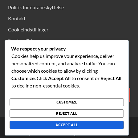
Politik for databeskyttelse
Kontakt
Cookieindstillinger
Servicevilkår
We respect your privacy
Hvem vi er
Cookies help us improve your experience, deliver
personalized content, and analyze traffic. You can
choose which cookies to allow by clicking
SØG
Customize
. Click
Accept All
to consent or
Reject All
to decline non-essential cookies.
CUSTOMIZE
REJECT ALL
Copyright © 2026
syndicatesofarkon.com
.
ACCEPT ALL
Powered by
WordPress
and
HitMag
.