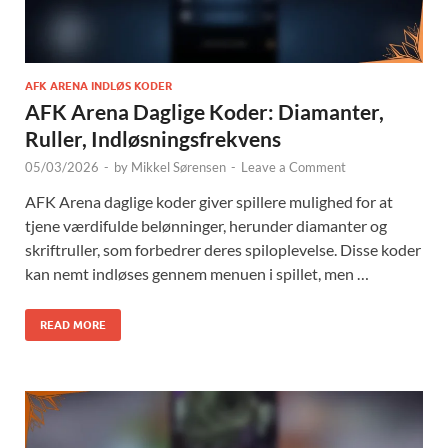
AFK ARENA INDLØS KODER
AFK Arena Daglige Koder: Diamanter,
Ruller, Indløsningsfrekvens
05/03/2026
-
by
Mikkel Sørensen
-
Leave a Comment
AFK Arena daglige koder giver spillere mulighed for at
tjene værdifulde belønninger, herunder diamanter og
skriftruller, som forbedrer deres spiloplevelse. Disse koder
kan nemt indløses gennem menuen i spillet, men …
READ MORE