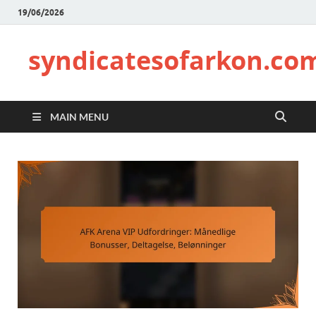
19/06/2026
syndicatesofarkon.co
MAIN MENU