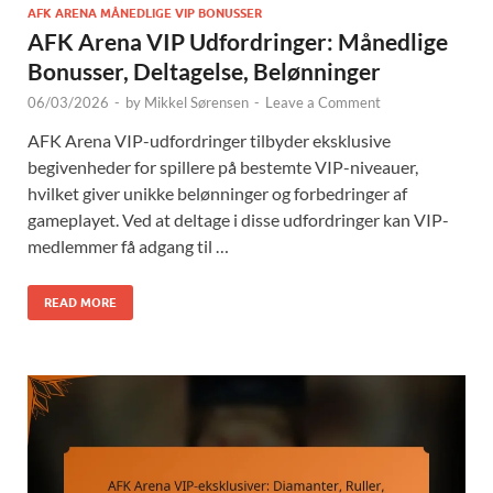
AFK ARENA MÅNEDLIGE VIP BONUSSER
AFK Arena VIP Udfordringer: Månedlige
Bonusser, Deltagelse, Belønninger
06/03/2026
-
by
Mikkel Sørensen
-
Leave a Comment
AFK Arena VIP-udfordringer tilbyder eksklusive
begivenheder for spillere på bestemte VIP-niveauer,
hvilket giver unikke belønninger og forbedringer af
gameplayet. Ved at deltage i disse udfordringer kan VIP-
medlemmer få adgang til …
READ MORE