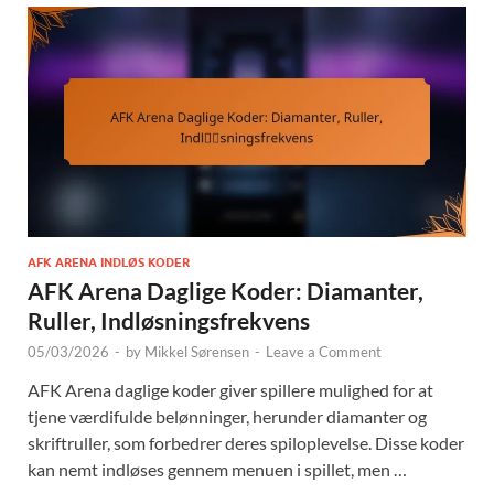
AFK ARENA INDLØS KODER
AFK Arena Daglige Koder: Diamanter,
Ruller, Indløsningsfrekvens
05/03/2026
-
by
Mikkel Sørensen
-
Leave a Comment
AFK Arena daglige koder giver spillere mulighed for at
tjene værdifulde belønninger, herunder diamanter og
skriftruller, som forbedrer deres spiloplevelse. Disse koder
kan nemt indløses gennem menuen i spillet, men …