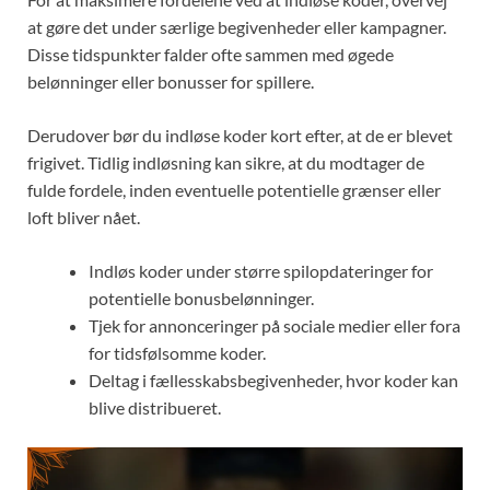
at gøre det under særlige begivenheder eller kampagner.
Disse tidspunkter falder ofte sammen med øgede
belønninger eller bonusser for spillere.
Derudover bør du indløse koder kort efter, at de er blevet
frigivet. Tidlig indløsning kan sikre, at du modtager de
fulde fordele, inden eventuelle potentielle grænser eller
loft bliver nået.
Indløs koder under større spilopdateringer for
potentielle bonusbelønninger.
Tjek for annonceringer på sociale medier eller fora
for tidsfølsomme koder.
Deltag i fællesskabsbegivenheder, hvor koder kan
blive distribueret.