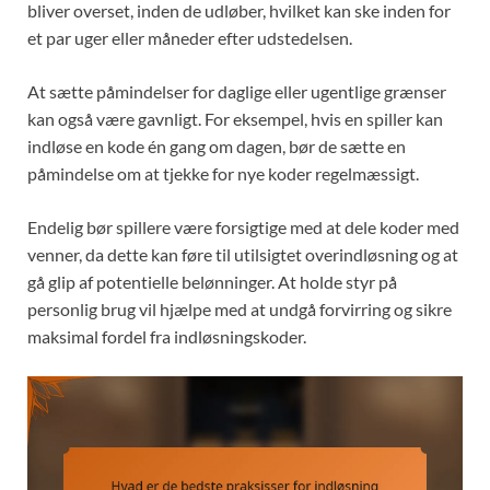
bliver overset, inden de udløber, hvilket kan ske inden for
et par uger eller måneder efter udstedelsen.
At sætte påmindelser for daglige eller ugentlige grænser
kan også være gavnligt. For eksempel, hvis en spiller kan
indløse en kode én gang om dagen, bør de sætte en
påmindelse om at tjekke for nye koder regelmæssigt.
Endelig bør spillere være forsigtige med at dele koder med
venner, da dette kan føre til utilsigtet overindløsning og at
gå glip af potentielle belønninger. At holde styr på
personlig brug vil hjælpe med at undgå forvirring og sikre
maksimal fordel fra indløsningskoder.