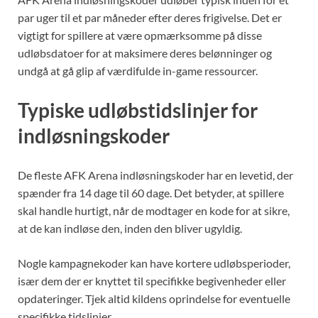
par uger til et par måneder efter deres frigivelse. Det er
vigtigt for spillere at være opmærksomme på disse
udløbsdatoer for at maksimere deres belønninger og
undgå at gå glip af værdifulde in-game ressourcer.
Typiske udløbstidslinjer for
indløsningskoder
De fleste AFK Arena indløsningskoder har en levetid, der
spænder fra 14 dage til 60 dage. Det betyder, at spillere
skal handle hurtigt, når de modtager en kode for at sikre,
at de kan indløse den, inden den bliver ugyldig.
Nogle kampagnekoder kan have kortere udløbsperioder,
især dem der er knyttet til specifikke begivenheder eller
opdateringer. Tjek altid kildens oprindelse for eventuelle
specifikke tidslinjer.