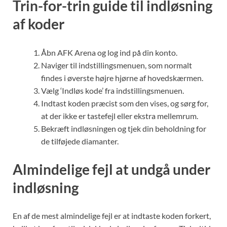
Trin-for-trin guide til indløsning
af koder
Åbn AFK Arena og log ind på din konto.
Naviger til indstillingsmenuen, som normalt
findes i øverste højre hjørne af hovedskærmen.
Vælg ‘Indløs kode’ fra indstillingsmenuen.
Indtast koden præcist som den vises, og sørg for,
at der ikke er tastefejl eller ekstra mellemrum.
Bekræft indløsningen og tjek din beholdning for
de tilføjede diamanter.
Almindelige fejl at undgå under
indløsning
En af de mest almindelige fejl er at indtaste koden forkert,