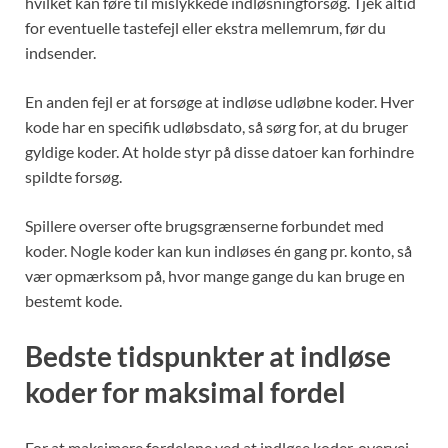
hvilket kan føre til mislykkede indløsningforsøg. Tjek altid
for eventuelle tastefejl eller ekstra mellemrum, før du
indsender.
En anden fejl er at forsøge at indløse udløbne koder. Hver
kode har en specifik udløbsdato, så sørg for, at du bruger
gyldige koder. At holde styr på disse datoer kan forhindre
spildte forsøg.
Spillere overser ofte brugsgrænserne forbundet med
koder. Nogle koder kan kun indløses én gang pr. konto, så
vær opmærksom på, hvor mange gange du kan bruge en
bestemt kode.
Bedste tidspunkter at indløse
koder for maksimal fordel
For at maksimere fordelene ved at indløse koder, overvej