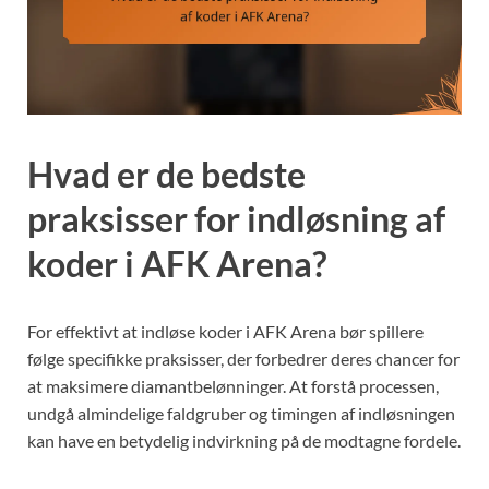
Hvad er de bedste
praksisser for indløsning af
koder i AFK Arena?
For effektivt at indløse koder i AFK Arena bør spillere
følge specifikke praksisser, der forbedrer deres chancer for
at maksimere diamantbelønninger. At forstå processen,
undgå almindelige faldgruber og timingen af indløsningen
kan have en betydelig indvirkning på de modtagne fordele.