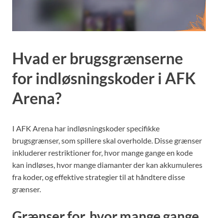
Hvad er brugsgrænserne
for indløsningskoder i AFK
Arena?
I AFK Arena har indløsningskoder specifikke
brugsgrænser, som spillere skal overholde. Disse grænser
inkluderer restriktioner for, hvor mange gange en kode
kan indløses, hvor mange diamanter der kan akkumuleres
fra koder, og effektive strategier til at håndtere disse
grænser.
Grænser for, hvor mange gange