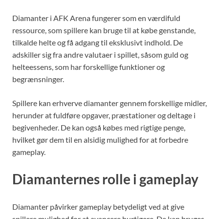
Diamanter i AFK Arena fungerer som en værdifuld
ressource, som spillere kan bruge til at købe genstande,
tilkalde helte og få adgang til eksklusivt indhold. De
adskiller sig fra andre valutaer i spillet, såsom guld og
helteessens, som har forskellige funktioner og
begrænsninger.
Spillere kan erhverve diamanter gennem forskellige midler,
herunder at fuldføre opgaver, præstationer og deltage i
begivenheder. De kan også købes med rigtige penge,
hvilket gør dem til en alsidig mulighed for at forbedre
gameplay.
Diamanternes rolle i gameplay
Diamanter påvirker gameplay betydeligt ved at give
spillere mulighed for at avancere hurtigere. De kan bruges