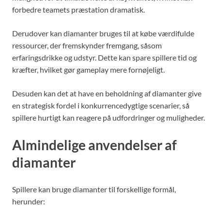
forbedre teamets præstation dramatisk.
Derudover kan diamanter bruges til at købe værdifulde
ressourcer, der fremskynder fremgang, såsom
erfaringsdrikke og udstyr. Dette kan spare spillere tid og
kræfter, hvilket gør gameplay mere fornøjeligt.
Desuden kan det at have en beholdning af diamanter give
en strategisk fordel i konkurrencedygtige scenarier, så
spillere hurtigt kan reagere på udfordringer og muligheder.
Almindelige anvendelser af
diamanter
Spillere kan bruge diamanter til forskellige formål,
herunder: