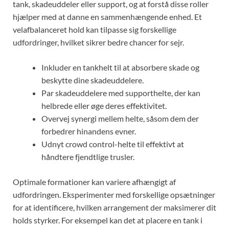
tank, skadeuddeler eller support, og at forstå disse roller
hjælper med at danne en sammenhængende enhed. Et
velafbalanceret hold kan tilpasse sig forskellige
udfordringer, hvilket sikrer bedre chancer for sejr.
Inkluder en tankhelt til at absorbere skade og
beskytte dine skadeuddelere.
Par skadeuddelere med supporthelte, der kan
helbrede eller øge deres effektivitet.
Overvej synergi mellem helte, såsom dem der
forbedrer hinandens evner.
Udnyt crowd control-helte til effektivt at
håndtere fjendtlige trusler.
Optimale formationer kan variere afhængigt af
udfordringen. Eksperimenter med forskellige opsætninger
for at identificere, hvilken arrangement der maksimerer dit
holds styrker. For eksempel kan det at placere en tank i