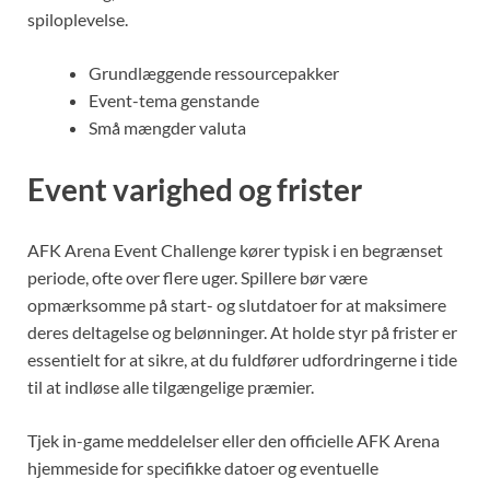
spiloplevelse.
Grundlæggende ressourcepakker
Event-tema genstande
Små mængder valuta
Event varighed og frister
AFK Arena Event Challenge kører typisk i en begrænset
periode, ofte over flere uger. Spillere bør være
opmærksomme på start- og slutdatoer for at maksimere
deres deltagelse og belønninger. At holde styr på frister er
essentielt for at sikre, at du fuldfører udfordringerne i tide
til at indløse alle tilgængelige præmier.
Tjek in-game meddelelser eller den officielle AFK Arena
hjemmeside for specifikke datoer og eventuelle