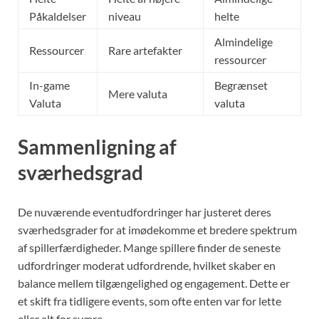
Påkaldelser
niveau
helte
Almindelige
Ressourcer
Rare artefakter
ressourcer
In-game
Begrænset
Mere valuta
Valuta
valuta
Sammenligning af
sværhedsgrad
De nuværende eventudfordringer har justeret deres
sværhedsgrader for at imødekomme et bredere spektrum
af spillerfærdigheder. Mange spillere finder de seneste
udfordringer moderat udfordrende, hvilket skaber en
balance mellem tilgængelighed og engagement. Dette er
et skift fra tidligere events, som ofte enten var for lette
eller alt for svære.