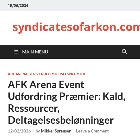
19/06/2026
syndicatesofarkon.co
MAIN MENU
AFK ARENA BEGIVENHED MILEPÆLSPRÆMIER
AFK Arena Event
Udfordring Præmier: Kald,
Ressourcer,
Deltagelsesbelønninger
12/02/2026
-
by
Mikkel Sørensen
-
Leave a Comment