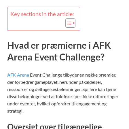
Key sections in the article:
Hvad er præmierne i AFK
Arena Event Challenge?
AFK Arena
Event Challenge tilbyder en række præmier,
der forbedrer gameplayet, herunder påkaldelser,
ressourcer og deltagelsesbelønninger. Spillere kan tjene
disse belønninger ved at fuldføre specifikke udfordringer
under eventet, hvilket opfordrer til engagement og
strategi.
Oversigt over tilgængelige