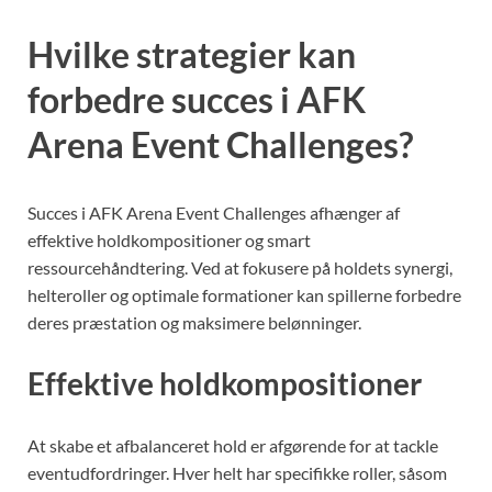
Hvilke strategier kan
forbedre succes i AFK
Arena Event Challenges?
Succes i AFK Arena Event Challenges afhænger af
effektive holdkompositioner og smart
ressourcehåndtering. Ved at fokusere på holdets synergi,
helteroller og optimale formationer kan spillerne forbedre
deres præstation og maksimere belønninger.
Effektive holdkompositioner
At skabe et afbalanceret hold er afgørende for at tackle
eventudfordringer. Hver helt har specifikke roller, såsom