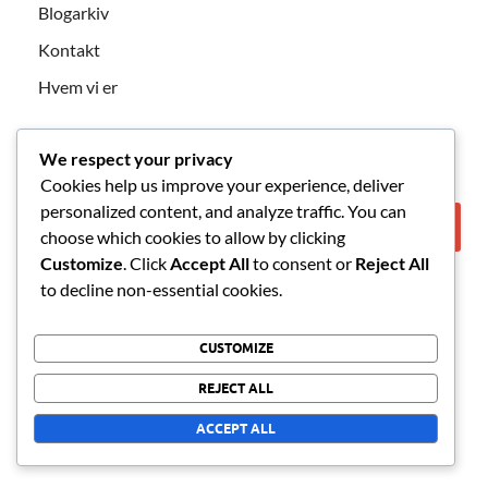
Blogarkiv
Kontakt
Hvem vi er
We respect your privacy
SØG
Cookies help us improve your experience, deliver
personalized content, and analyze traffic. You can
choose which cookies to allow by clicking
Customize
. Click
Accept All
to consent or
Reject All
to decline non-essential cookies.
KATEGORIER
CUSTOMIZE
AFK Arena Begivenhed Milepælspræmier
REJECT ALL
AFK Arena Indløs Koder
ACCEPT ALL
AFK Arena Månedlige VIP Bonusser