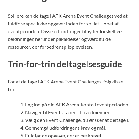
Spillere kan deltage i AFK Arena Event Challenges ved at
fuldføre specifikke opgaver inden for spillet i løbet af
eventperioden. Disse udfordringer tilbyder forskellige
belønninger, herunder påkaldelser og værdifulde
ressourcer, der forbedrer spiloplevelsen.
Trin-for-trin deltagelsesguide
For at deltage i AFK Arena Event Challenges, følg disse
trin:
Log ind på din AFK Arena-konto i eventperioden.
Naviger til Events-fanen i hovedmenuen.
Vælg den Event Challenge, du ønsker at deltage i.
Gennemgå udfordringens krav og mål.
Fuldfør de opgaver, der er beskrevet i