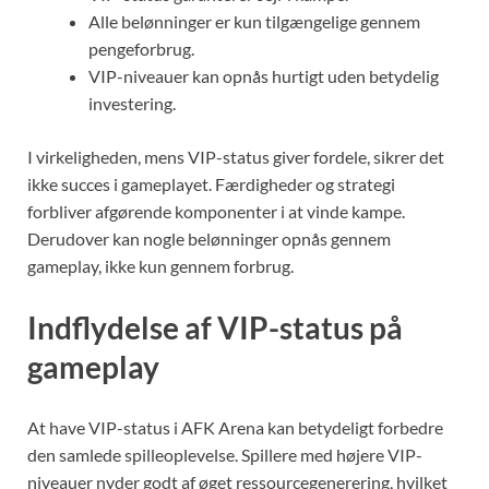
Alle belønninger er kun tilgængelige gennem
pengeforbrug.
VIP-niveauer kan opnås hurtigt uden betydelig
investering.
I virkeligheden, mens VIP-status giver fordele, sikrer det
ikke succes i gameplayet. Færdigheder og strategi
forbliver afgørende komponenter i at vinde kampe.
Derudover kan nogle belønninger opnås gennem
gameplay, ikke kun gennem forbrug.
Indflydelse af VIP-status på
gameplay
At have VIP-status i AFK Arena kan betydeligt forbedre
den samlede spilleoplevelse. Spillere med højere VIP-
niveauer nyder godt af øget ressourcegenerering, hvilket