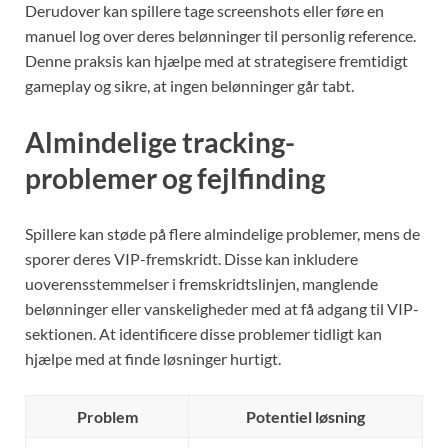
Derudover kan spillere tage screenshots eller føre en
manuel log over deres belønninger til personlig reference.
Denne praksis kan hjælpe med at strategisere fremtidigt
gameplay og sikre, at ingen belønninger går tabt.
Almindelige tracking-
problemer og fejlfinding
Spillere kan støde på flere almindelige problemer, mens de
sporer deres VIP-fremskridt. Disse kan inkludere
uoverensstemmelser i fremskridtslinjen, manglende
belønninger eller vanskeligheder med at få adgang til VIP-
sektionen. At identificere disse problemer tidligt kan
hjælpe med at finde løsninger hurtigt.
Problem
Potentiel løsning