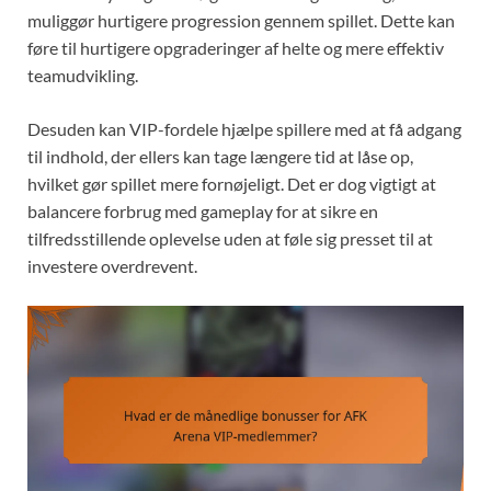
muliggør hurtigere progression gennem spillet. Dette kan
føre til hurtigere opgraderinger af helte og mere effektiv
teamudvikling.
Desuden kan VIP-fordele hjælpe spillere med at få adgang
til indhold, der ellers kan tage længere tid at låse op,
hvilket gør spillet mere fornøjeligt. Det er dog vigtigt at
balancere forbrug med gameplay for at sikre en
tilfredsstillende oplevelse uden at føle sig presset til at
investere overdrevent.