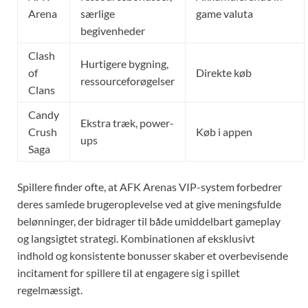
Arena
særlige
game valuta
begivenheder
Clash
Hurtigere bygning,
of
Direkte køb
ressourceforøgelser
Clans
Candy
Ekstra træk, power-
Crush
Køb i appen
ups
Saga
Spillere finder ofte, at AFK Arenas VIP-system forbedrer
deres samlede brugeroplevelse ved at give meningsfulde
belønninger, der bidrager til både umiddelbart gameplay
og langsigtet strategi. Kombinationen af eksklusivt
indhold og konsistente bonusser skaber et overbevisende
incitament for spillere til at engagere sig i spillet
regelmæssigt.