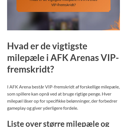
Hvad er de vigtigste
milepæle i AFK Arenas VIP-
fremskridt?
I AFK Arena består VIP-fremskridt af forskellige milepæle,
som spillere kan opnå ved at bruge rigtige penge. Hver
milepæl låser op for specifikke belønninger, der forbedrer
gameplay og giver yderligere fordele.
Liste over større milepæle og