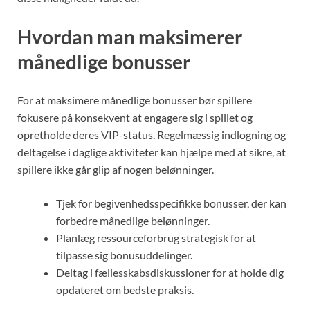
Hvordan man maksimerer
månedlige bonusser
For at maksimere månedlige bonusser bør spillere
fokusere på konsekvent at engagere sig i spillet og
opretholde deres VIP-status. Regelmæssig indlogning og
deltagelse i daglige aktiviteter kan hjælpe med at sikre, at
spillere ikke går glip af nogen belønninger.
Tjek for begivenhedsspecifikke bonusser, der kan
forbedre månedlige belønninger.
Planlæg ressourceforbrug strategisk for at
tilpasse sig bonusuddelinger.
Deltag i fællesskabsdiskussioner for at holde dig
opdateret om bedste praksis.