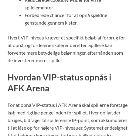
spilelementer.
Forbedrede chancer for at opnå sjældne
genstande gennem kister.
Hvert VIP-niveau kræver et specifikt beløb af forbrug for
at opnå, og fordelene skalerer derefter. Spillere kan
forvente mere betydelige belønninger, efterhånden som
de investerer mere i spillet.
Hvordan VIP-status opnås i
AFK Arena
For at opnå VIP-status i AFK Arena skal spillerne foretage
køb med rigtige penge inden for spillet. Hver dollar, der
bruges, bidrager til spillerens VIP-point, som akkumuleres
til at låse op for højere VIP-niveauer. Systemet er designet
til at belønne konsekvent forbrug, hvilket opfordrer