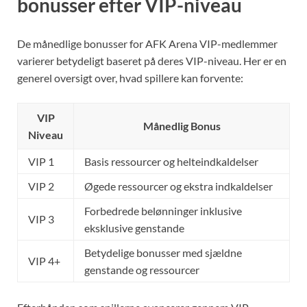
bonusser efter VIP-niveau
De månedlige bonusser for AFK Arena VIP-medlemmer
varierer betydeligt baseret på deres VIP-niveau. Her er en
generel oversigt over, hvad spillere kan forvente:
VIP
Månedlig Bonus
Niveau
VIP 1
Basis ressourcer og helteindkaldelser
VIP 2
Øgede ressourcer og ekstra indkaldelser
Forbedrede belønninger inklusive
VIP 3
eksklusive genstande
Betydelige bonusser med sjældne
VIP 4+
genstande og ressourcer