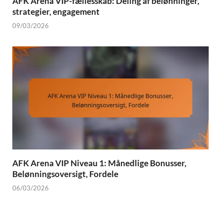
AFK Arena VIP-fællesskab: Deling af belønninger,
strategier, engagement
09/03/2026
AFK Arena VIP Niveau 1: Månedlige Bonusser,
Belønningsoversigt, Fordele
06/03/2026