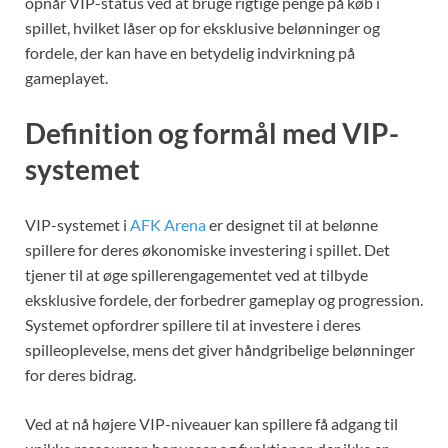
opnår VIP-status ved at bruge rigtige penge på køb i
spillet, hvilket låser op for eksklusive belønninger og
fordele, der kan have en betydelig indvirkning på
gameplayet.
Definition og formål med VIP-
systemet
VIP-systemet i
AFK Arena
er designet til at belønne
spillere for deres økonomiske investering i spillet. Det
tjener til at øge spillerengagementet ved at tilbyde
eksklusive fordele, der forbedrer gameplay og progression.
Systemet opfordrer spillere til at investere i deres
spilleoplevelse, mens det giver håndgribelige belønninger
for deres bidrag.
Ved at nå højere VIP-niveauer kan spillere få adgang til