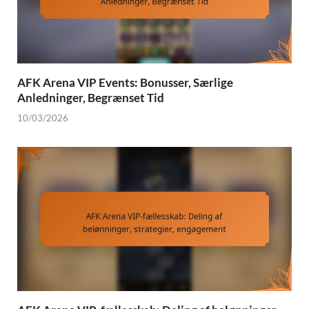
AFK Arena VIP Events: Bonusser, Særlige
Anledninger, Begrænset Tid
10/03/2026