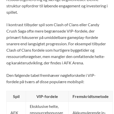
struktur opfordrer til løbende engagement og investering i
spillet.
I kontrast tilbyder spil som Clash of Clans eller Candy
Crush Saga ofte mere begrænsede VIP-fordele, der
primært fokuserer på umiddelbare gameplay-fordele
snarere end langsigtet progression. For eksempel tilbyder
Clash of Clans fordele som hurtigere byggetider og
ressourceforøgelser, men mangler den omfattende helte-
og karakterudvikling, der findes i AFK Arena.
Den følgende tabel fremhæver nøgleforskelle i VIP-
fordele på tværs af disse populære mobilspil:
Spil
VIP-fordele
Fremskridtsmetode
Eksklusive helte,
AFK
ressourcebonusser,
Akkumulerende in-