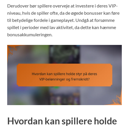
Derudover bør spillere overveje at investere i deres VIP-
niveau, hvis de spiller ofte, da de øgede bonusser kan føre
til betydelige fordele i gameplayet. Undgå at forsømme
spillet i perioder med lav aktivitet, da dette kan hæmme
bonusakkumuleringen.
Hvordan kan spillere holde