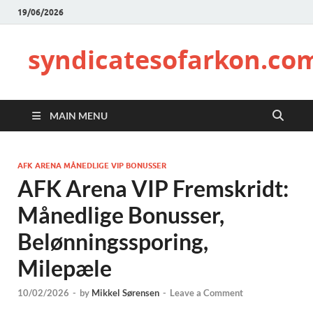
19/06/2026
syndicatesofarkon.co
MAIN MENU
AFK ARENA MÅNEDLIGE VIP BONUSSER
AFK Arena VIP Fremskridt:
Månedlige Bonusser,
Belønningssporing,
Milepæle
10/02/2026
-
by
Mikkel Sørensen
-
Leave a Comment